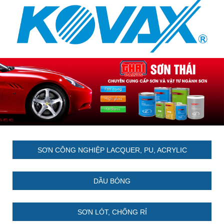
SƠN CÔNG NGHIỆP LACQUER, PU, ACRYLIC
DẦU BÓNG
SƠN LÓT, CHỐNG RỈ