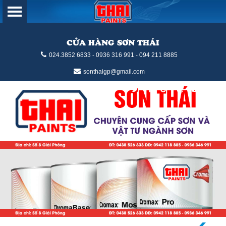
CỬA HÀNG SƠN THÁI
024.3852 6833 - 0936 316 991 - 094 211 8885
sonthaigp@gmail.com