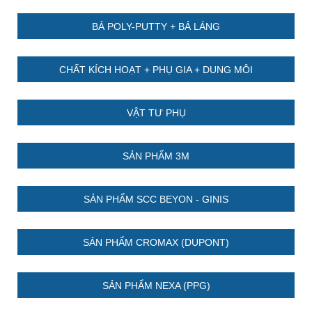
BẢ POLY-PUTTY + BẢ LÁNG
CHẤT KÍCH HOẠT + PHỤ GIA + DUNG MÔI
VẬT TƯ PHỤ
SẢN PHẨM 3M
SẢN PHẨM SCC BEYON - GINIS
SẢN PHẨM CROMAX (DUPONT)
SẢN PHẨM NEXA (PPG)