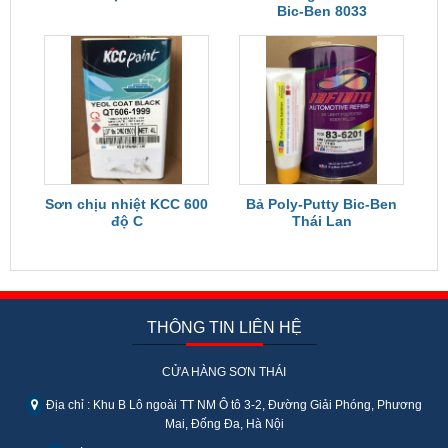
Bic-Ben 8033
Sơn chịu nhiệt KCC 600
Bả Poly-Putty Bic-Ben
độ C
Thái Lan
THÔNG TIN LIÊN HỆ
CỬA HÀNG SƠN THÁI
Địa chỉ : Khu B Lô ngoài TT NM Ô tô 3-2, Đường Giải Phóng, Phương
Mai, Đống Đa, Hà Nội