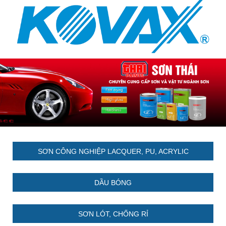
SƠN CÔNG NGHIỆP LACQUER, PU, ACRYLIC
DẦU BÓNG
SƠN LÓT, CHỐNG RỈ