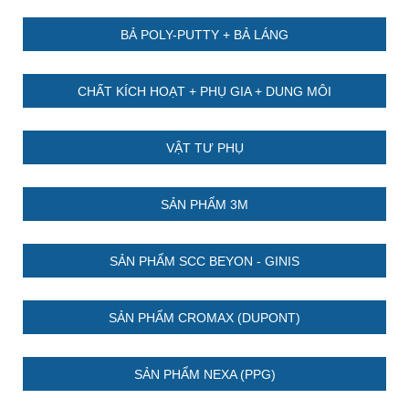
BẢ POLY-PUTTY + BẢ LÁNG
CHẤT KÍCH HOẠT + PHỤ GIA + DUNG MÔI
VẬT TƯ PHỤ
SẢN PHẨM 3M
SẢN PHẨM SCC BEYON - GINIS
SẢN PHẨM CROMAX (DUPONT)
SẢN PHẨM NEXA (PPG)