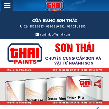
CỬA HÀNG SƠN THÁI
024.3852 6833 - 0936 316 991 - 094 211 8885
sonthaigp@gmail.com