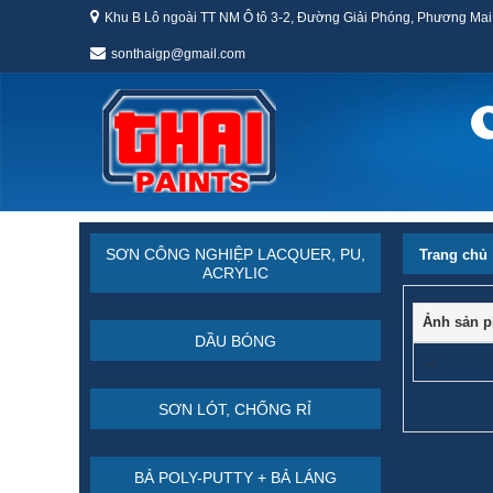
Khu B Lô ngoài TT NM Ô tô 3-2, Đường Giải Phóng, Phương Mai
sonthaigp@gmail.com
SƠN CÔNG NGHIỆP LACQUER, PU,
Trang chủ
ACRYLIC
Ảnh sản 
DẦU BÓNG
→
SƠN LÓT, CHỐNG RỈ
BẢ POLY-PUTTY + BẢ LÁNG