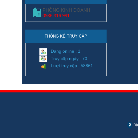
PHÒNG KINH DOANH
0936 316 991
THỐNG KÊ TRUY CẬP
Đang online : 1
Truy cập ngày : 70
Lượt truy cập : 58861
Địa