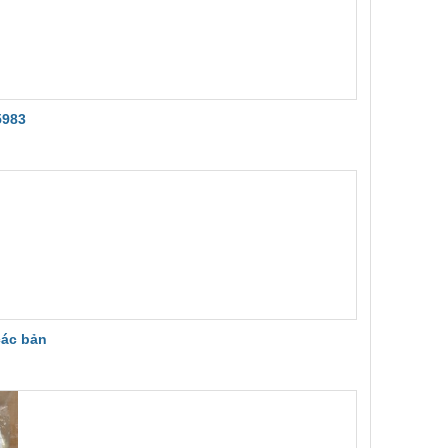
5983
các bản