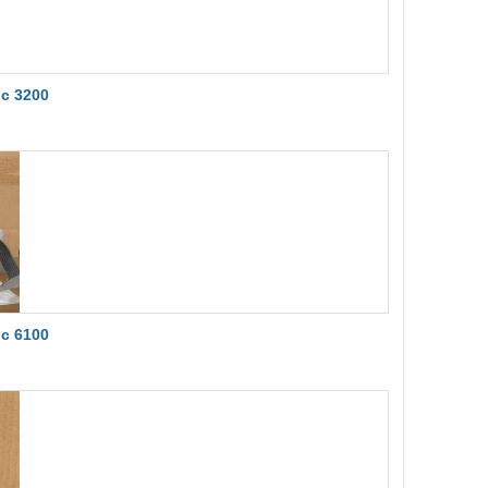
ọc 3200
ọc 6100