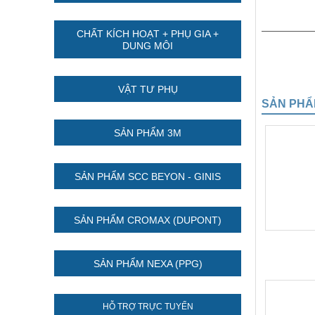
CHẤT KÍCH HOẠT + PHỤ GIA +
DUNG MÔI
VẬT TƯ PHỤ
SẢN PHẨ
SẢN PHẨM 3M
SẢN PHẨM SCC BEYON - GINIS
SẢN PHẨM CROMAX (DUPONT)
SẢN PHẨM NEXA (PPG)
HỖ TRỢ TRỰC TUYẾN