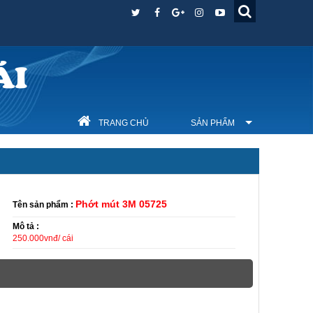
ÁI
TRANG CHỦ
SẢN PHẨM
Phớt mút 3M 05725
Tên sản phẩm :
Mô tả :
250.000vnđ/ cái