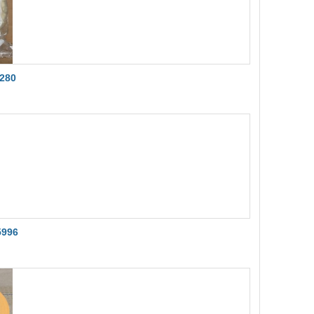
3280
5996