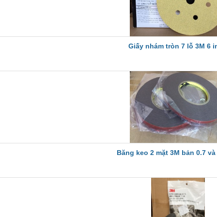
Giấy nhám tròn 7 lỗ 3M 6 i
Băng keo 2 mặt 3M bản 0.7 và