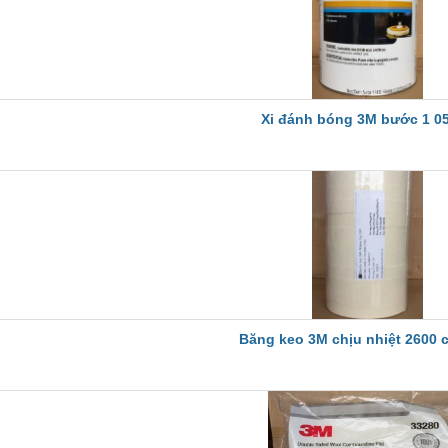
Xi đánh bóng 3M bước 1 0
Băng keo 3M chịu nhiệt 2600 