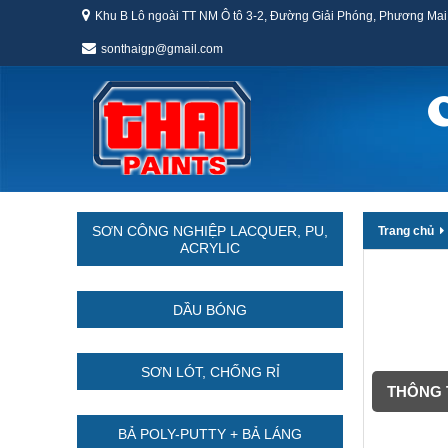
Khu B Lô ngoài TT NM Ô tô 3-2, Đường Giải Phóng, Phương Mai
sonthaigp@gmail.com
SƠN CÔNG NGHIỆP LACQUER, PU,
Trang chủ
ACRYLIC
DẦU BÓNG
SƠN LÓT, CHỐNG RỈ
THÔNG T
BẢ POLY-PUTTY + BẢ LÁNG