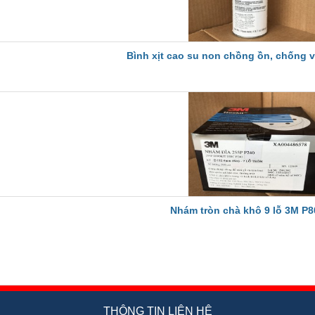
Bình xịt cao su non chồng ồn, chống 
Nhám tròn chà khô 9 lỗ 3M P8
THÔNG TIN LIÊN HỆ