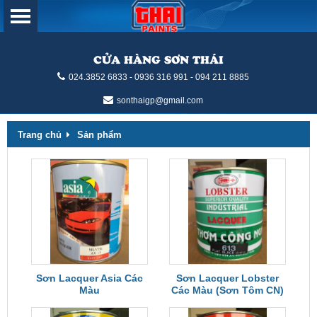
CỬA HÀNG SƠN THÁI
024.3852 6833 - 0936 316 991 - 094 211 8885
sonthaigp@gmail.com
Trang chủ
Sản phẩm
Sơn Lacquer Asia Các
Sơn Lacquer Lobster
Màu
Các Màu (Sơn Tôm CN)