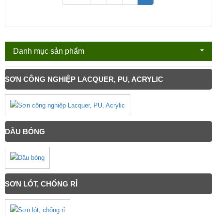
Danh mục sản phẩm
SƠN CÔNG NGHIỆP LACQUER, PU, ACRYLIC
DẦU BÓNG
SƠN LÓT, CHỐNG RỈ