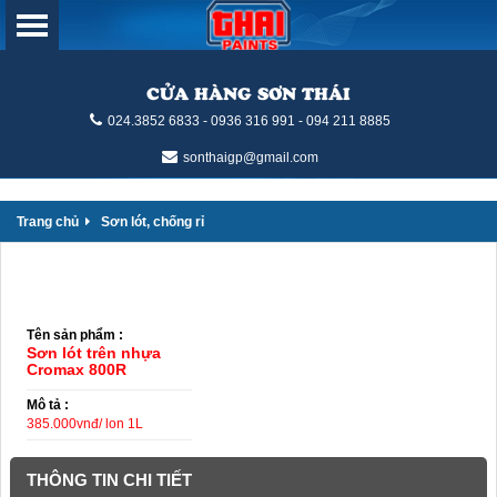
CỬA HÀNG SƠN THÁI
024.3852 6833 - 0936 316 991 - 094 211 8885
sonthaigp@gmail.com
Trang chủ
Sơn lót, chống rỉ
Tên sản phẩm :
Sơn lót trên nhựa
Cromax 800R
Mô tả :
385.000vnđ/ lon 1L
THÔNG TIN CHI TIẾT