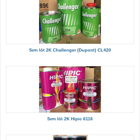
Sơn lót 2K Challenger (Dupont) CL420
Sơn lót 2K Hipic 6116