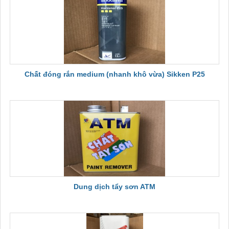
Chất đóng rắn medium (nhanh khô vừa) Sikken P25
Dung dịch tẩy sơn ATM