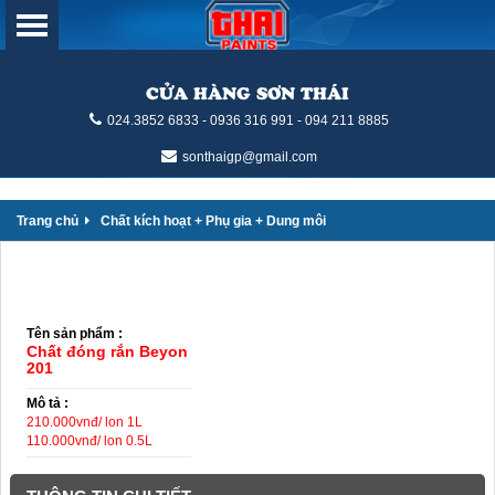
CỬA HÀNG SƠN THÁI
024.3852 6833 - 0936 316 991 - 094 211 8885
sonthaigp@gmail.com
Trang chủ
Chất kích hoạt + Phụ gia + Dung môi
Tên sản phẩm :
Chất đóng rắn Beyon
201
Mô tả :
210.000vnđ/ lon 1L
110.000vnđ/ lon 0.5L