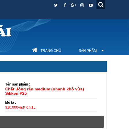
ÁI
TRANG CHỦ
SẢN PHẨM
Tên sản phẩm :
Chất đóng rắn medium (nhanh khô vừa)
Sikken P25
Mô tả :
310.000vnđ/ lon 1L