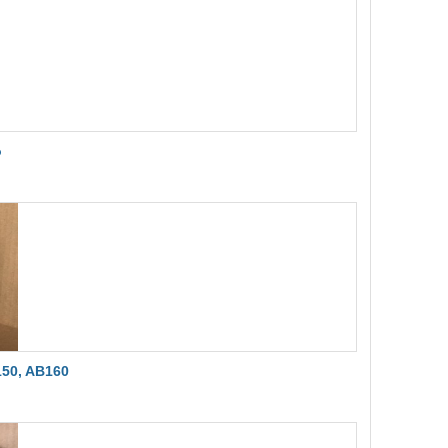
o
50, AB160