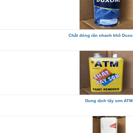
Chất đóng rắn nhanh khô Dux
Dung dịch tẩy sơn ATM