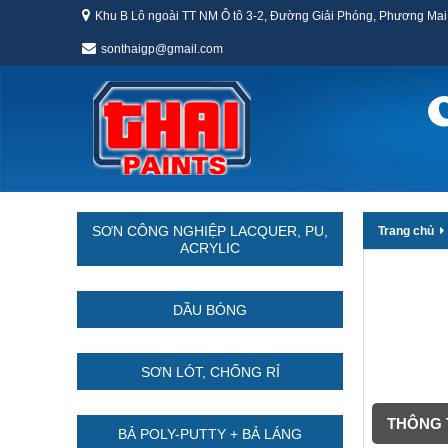
Khu B Lô ngoài TT NM Ô tô 3-2, Đường Giải Phóng, Phương Mai
sonthaigp@gmail.com
SƠN CÔNG NGHIỆP LACQUER, PU,
Trang chủ
ACRYLIC
DẦU BÓNG
SƠN LÓT, CHỐNG RỈ
THÔNG T
BẢ POLY-PUTTY + BẢ LÁNG