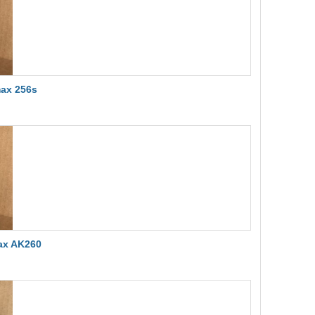
ax 256s
ax AK260