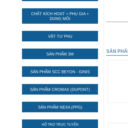
CHẤT KÍCH HOẠT + PHỤ GIA +
DUNG MÔI
VẬT TƯ PHỤ
SẢN PHẨ
SẢN PHẨM 3M
SẢN PHẨM SCC BEYON - GINIS
SẢN PHẨM CROMAX (DUPONT)
SẢN PHẨM NEXA (PPG)
HỖ TRỢ TRỰC TUYẾN