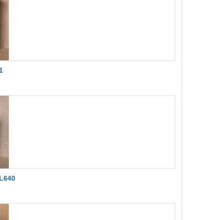
1
CL640