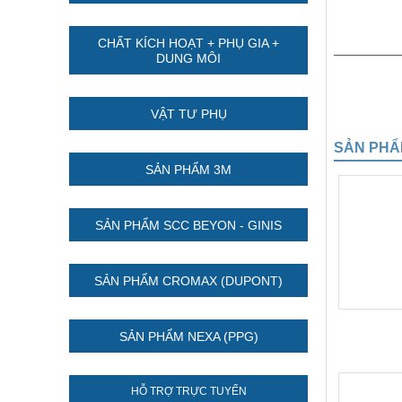
CHẤT KÍCH HOẠT + PHỤ GIA +
DUNG MÔI
VẬT TƯ PHỤ
SẢN PHẨ
SẢN PHẨM 3M
SẢN PHẨM SCC BEYON - GINIS
SẢN PHẨM CROMAX (DUPONT)
SẢN PHẨM NEXA (PPG)
HỖ TRỢ TRỰC TUYẾN