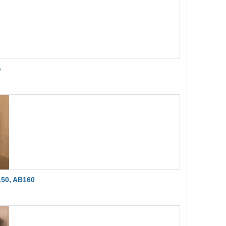
o
50, AB160