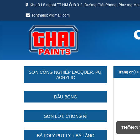
Khu B Lô ngoài TT NM Ô tô 3-2, Đường Giải Phóng, Phương Mai
sonthaigp@gmail.com
SƠN CÔNG NGHIỆP LACQUER, PU,
Trang chủ
ACRYLIC
DẦU BÓNG
SƠN LÓT, CHỐNG RỈ
THÔNG T
BẢ POLY-PUTTY + BẢ LÁNG