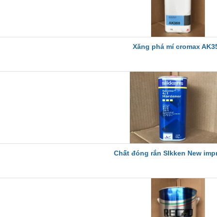
Xăng phá mí cromax AK3
Chất đóng rắn SIkken New impr