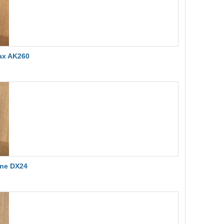
ax AK260
one DX24