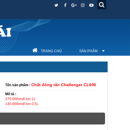
ÁI
TRANG CHỦ
SẢN PHẨM
Chất đóng rắn Challenger CL640
Tên sản phẩm :
Mô tả :
275.000vnđ/ lon 1L
140.000vnđ/ lon 0.5L