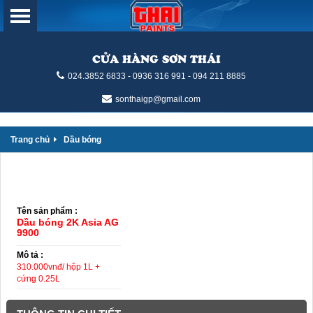
CỬA HÀNG SƠN THÁI
024.3852 6833 - 0936 316 991 - 094 211 8885
sonthaigp@gmail.com
Trang chủ
Dầu bóng
Tên sản phẩm :
Dầu bóng 2K Asia AG
9900
Mô tả :
310.000vnđ/ hộp 1L +
cứng 0.25L