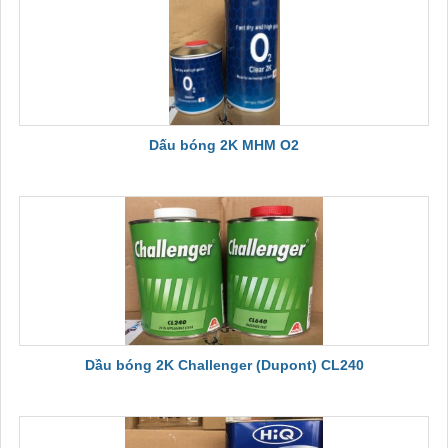
Dấu bóng 2K MHM O2
Dầu bóng 2K Challenger (Dupont) CL240