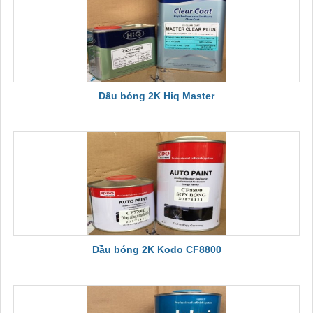
Dầu bóng 2K Hiq Master
Dầu bóng 2K Kodo CF8800