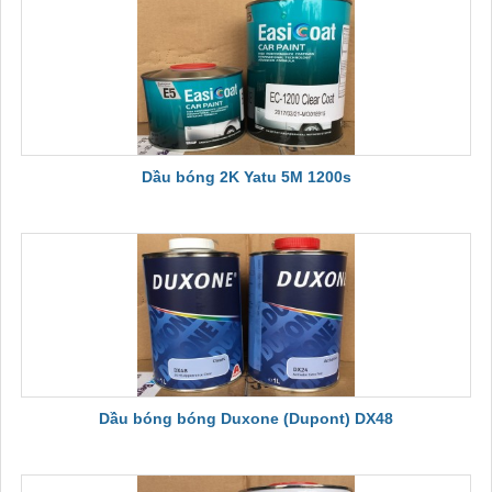
Dầu bóng 2K Yatu 5M 1200s
Dầu bóng bóng Duxone (Dupont) DX48