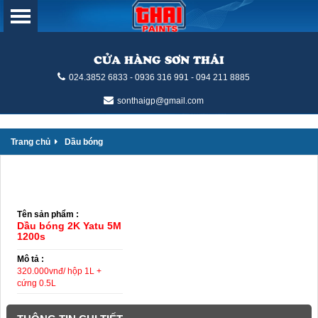
CỬA HÀNG SƠN THÁI
024.3852 6833 - 0936 316 991 - 094 211 8885
sonthaigp@gmail.com
Trang chủ
Dầu bóng
Tên sản phẩm :
Dầu bóng 2K Yatu 5M
1200s
Mô tả :
320.000vnđ/ hộp 1L +
cứng 0.5L