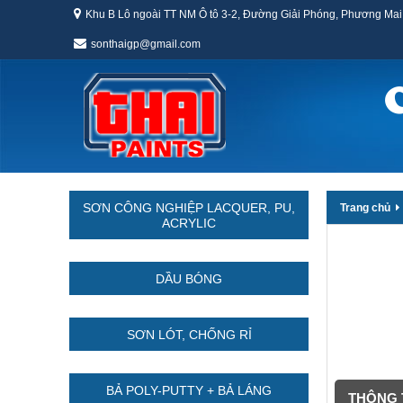
Khu B Lô ngoài TT NM Ô tô 3-2, Đường Giải Phóng, Phương Mai
sonthaigp@gmail.com
SƠN CÔNG NGHIỆP LACQUER, PU,
Trang chủ
ACRYLIC
DẦU BÓNG
SƠN LÓT, CHỐNG RỈ
BẢ POLY-PUTTY + BẢ LÁNG
THÔNG T