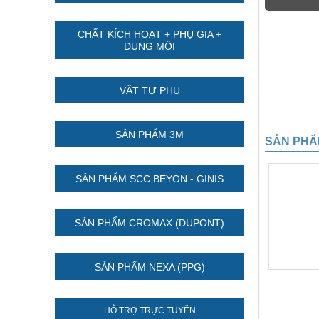
CHẤT KÍCH HOẠT + PHỤ GIA +
DUNG MÔI
VẬT TƯ PHỤ
SẢN PHẨM 3M
SẢN PHẨ
SẢN PHẨM SCC BEYON - GINIS
SẢN PHẨM CROMAX (DUPONT)
SẢN PHẨM NEXA (PPG)
HỖ TRỢ TRỰC TUYẾN