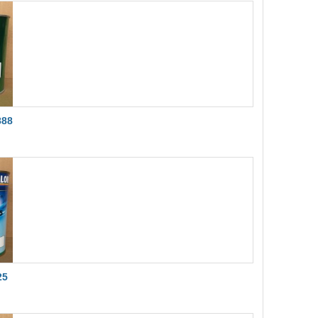
888
25