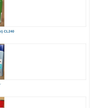
t) CL240
r