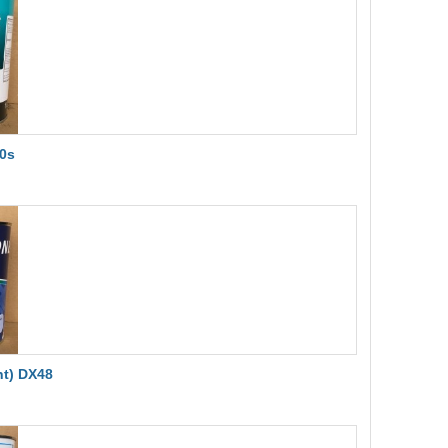
0s
t) DX48