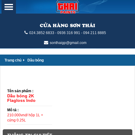
CỬA HÀNG SƠN THÁI
024.3852 6833 - 0936 316 991 - 094 211 8885
sonthaigp@gmail.com
Trang chủ
Dầu bóng
Tên sản phẩm :
Dầu bóng 2K
Flagloss Indo
Mô tả :
210.000vnđ/ hộp 1L +
cứng 0.25L