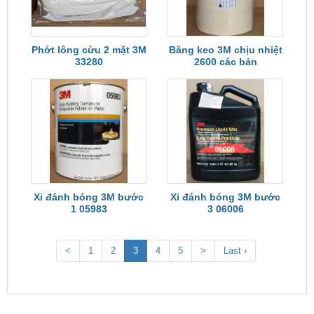
Phớt lông cừu 2 mặt 3M
Băng keo 3M chịu nhiệt
33280
2600 các bản
Xi đánh bóng 3M bước
Xi đánh bóng 3M bước
1 05983
3 06006
<
1
2
3
4
5
>
Last ›