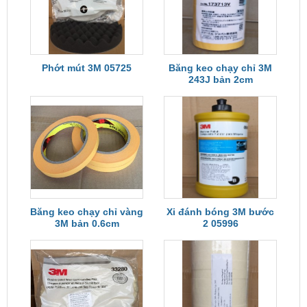
Phớt mút 3M 05725
Băng keo chạy chỉ 3M
243J bản 2cm
Băng keo chạy chỉ vàng
Xi đánh bóng 3M bước
3M bản 0.6cm
2 05996