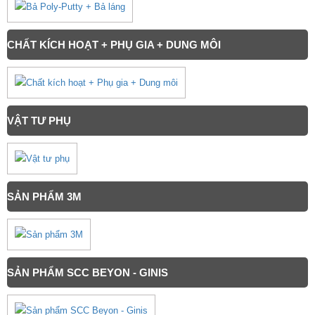
CHẤT KÍCH HOẠT + PHỤ GIA + DUNG MÔI
VẬT TƯ PHỤ
SẢN PHẨM 3M
SẢN PHẨM SCC BEYON - GINIS