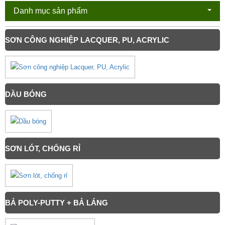
Danh mục sản phẩm
SƠN CÔNG NGHIỆP LACQUER, PU, ACRYLIC
DẦU BÓNG
SƠN LÓT, CHỐNG RỈ
BẢ POLY-PUTTY + BẢ LÁNG